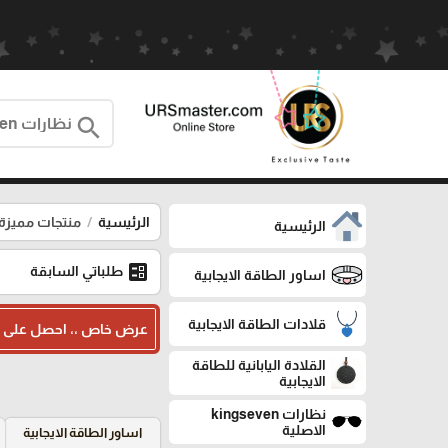
search
الرئيسية
منتجات مميزة
الرئيسية
ballot
طلباتي السابقة
اساور الطاقة الايجابية
قلادات الطاقة الايجابية
عرض خاص ،، احصل على خصم ١٠٪؜ اضافي عند شرائك اسوارتين
القلادة اليابانية للطاقة
الايجابية
نظارات kingseven
الاصلية
اساور الطاقة الايجابية