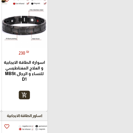
₪
230
اسوارة الطاقة الايجابية
و العلاج المغناطيسي
للنساء و الرجال MBSt
D1
add_shopping_cart
اساور الطاقة الايجابية
favorite_border