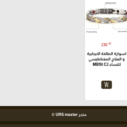
₪
230
اسوارة الطاقة الايجابية
و العلاج المغناطيسي
للنساء MBSt C2
add_shopping_cart
متجر URS master ©