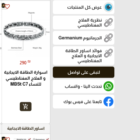
favorite_border
عرض كل المنتجات
نظرية العلاج
المغناطيسي
الجرمانيوم Germanium
فوائد اساور الطاقة
الايجابية و العلاج
المغناطيسي
₪
290
لنبقى على تواصل
اسوارة الطاقة الايجابية
و العلاج المغناطيسي
للنساء MBSt C7
تحدث الينا - واتساب
تابعنا على فيس بوك
add_shopping_cart
اساور الطاقة الايجابية
favorite_border